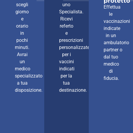
protetto
scegli
uno
Effettua
giorno
Specialista.
le
e
Ricevi
vaccinazioni
orario
referto
indicate
in
e
in un
pochi
prescrizioni
ambulatorio
minuti.
personalizzate
partner
o
Avrai
per i
dal tuo
un
vaccini
medico
medico
indicati
di
specializzato
per la
fiducia.
a tua
tua
disposizione.
destinazione.