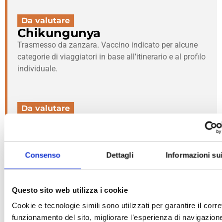
Da valutare
Chikungunya
Trasmesso da zanzara. Vaccino indicato per alcune
categorie di viaggiatori in base all’itinerario e al profilo
individuale.
Da valutare
Dengue
Trasmesso da zanzara. Vaccino indicato per alcune
categorie di viaggiatori in base all’itinerario e al profilo
Consenso
Dettagli
Informazioni su
individuale.
Questo sito web utilizza i cookie
Da valutare
Rabbia
Cookie e tecnologie simili sono utilizzati per garantire il corre
funzionamento del sito, migliorare l’esperienza di navigazion
Indicata per soggiorni lunghi, trekking, safari, contatto