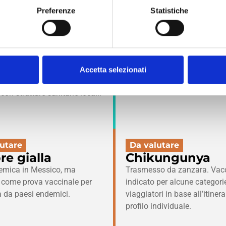
mativa vigente e solo previo tuo consenso.
Preferenze
Statistiche
il Messico
esto di accettare, rifiutare o gestire in modo personalizzato i coo
liato
Consigliato
i momento le tue preferenze cliccando su “Modifica consenso” in 
ite B
Febbre tifoide
dato, in particolare per
Fortemente raccomandato per
a la presente Cookie Policy e la nostra [Privacy Policy].
Accetta selezionati
i lunghi o con possibile
viaggiatori, soprattutto in are
con strutture sanitarie locali.
utare
Da valutare
re gialla
Chikungunya
emica in Messico, ma
Trasmesso da zanzara. Vac
a come prova vaccinale per
indicato per alcune categori
va da paesi endemici.
viaggiatori in base all’itinera
profilo individuale.