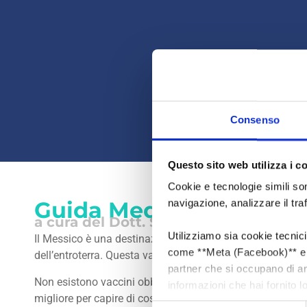
Consenso
Questo sito web utilizza i c
Cookie e tecnologie simili son
Guida Medica Complet
navigazione, analizzare il tra
a cura del Dott. Silvio Candelori, med
Utilizziamo sia cookie tecnici 
Il Messico è una destinazione straordinariamente varia: d
come **Meta (Facebook)** e **
dell’entroterra. Questa varietà si riflette anche nel profil
partner che si occupano di ana
Non esistono vaccini obbligatori per l’ingresso in Mess
informazioni che hai fornito l
migliore per capire di cosa hai bisogno in base a dove v
comportare il trasferimento d