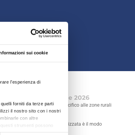
Informazioni sui cookie
orare l’esperienza di
tiva | Aggiornato Aprile 2026
uelli forniti da terze parti
o Yucatán, dalle spiagge del Pacifico alle zone rurali
zi il nostro sito con i nostri
ario.
ombinarle con altre
consulenza pre-viaggio personalizzata è il modo
di questi strumenti possono
mico Europeo (come gli Stati