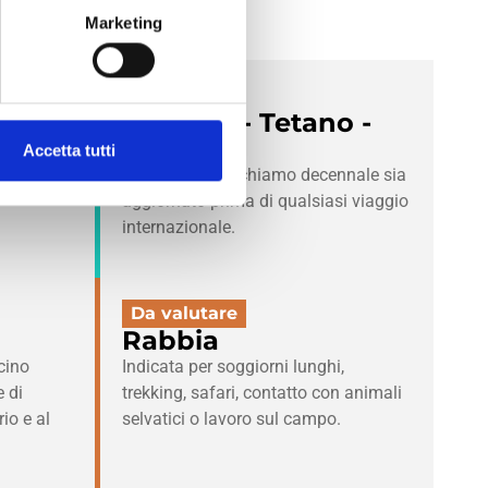
Marketing
kie tramite l’apposito banner.
Consigliato
fondo alla pagina.
Difterite - Tetano -
Polio
 tutti i
Accetta tutti
e rurali.
Verifica che il richiamo decennale sia
aggiornato prima di qualsiasi viaggio
internazionale.
Da valutare
Rabbia
cino
Indicata per soggiorni lunghi,
e di
trekking, safari, contatto con animali
rio e al
selvatici o lavoro sul campo.