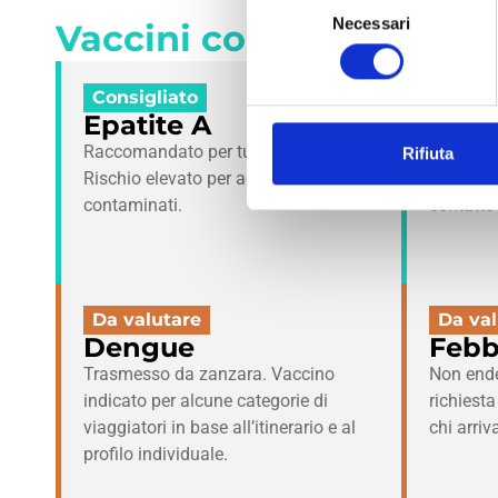
Selezione
Uniti), nel rispetto della nor
Necessari
Vaccini consigliati per 
del
consenso
Al primo accesso, ti verrà chi
Consigliato
Consig
Potrai modificare in qualsias
Epatite A
Epat
Raccomandato per tutti i viaggiatori.
Raccoman
Per maggiori dettagli consult
Rifiuta
Rischio elevato per acqua e alimenti
soggiorn
contaminati.
contatto 
Da valutare
Da val
Dengue
Febb
Trasmesso da zanzara. Vaccino
Non end
indicato per alcune categorie di
richiest
viaggiatori in base all’itinerario e al
chi arri
profilo individuale.