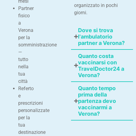
mesi
organizzato in pochi
Partner
giorni.
fisico
a
Dove si trova
Verona
l'ambulatorio
per la
partner a Verona?
somministrazione
—
Quanto costa
tutto
vaccinarsi con
nella
TravelDoctor24 a
tua
Verona?
città
Quanto tempo
Referto
prima della
e
partenza devo
prescrizioni
vaccinarmi a
personalizzate
Verona?
per la
tua
destinazione