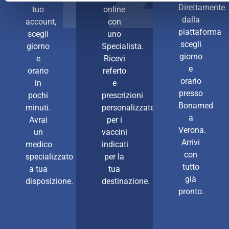
Direttamente
tuo
online
dalla
account,
con
piattaforma
scegli
uno
scegli
giorno
Specialista.
giorno
e
Ricevi
e
orario
referto
orario
in
e
presso
pochi
prescrizioni
Bonamed
minuti.
personalizzate
a
Avrai
per i
Verona.
un
vaccini
Arrivi
medico
indicati
con
specializzato
per la
tutto
a tua
tua
già
disposizione.
destinazione.
pronto.