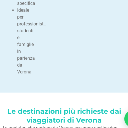
specifica
Ideale
per
professionisti,
studenti
e
famiglie
in
partenza
da
Verona
Le destinazioni più richieste dai
viaggiatori di Verona
I viaggiatori che partono da Verona scelgono destinazioni