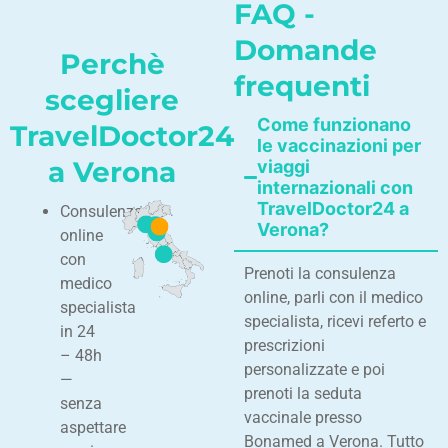
FAQ -
Domande
Perchè
frequenti
scegliere
Come funzionano
TravelDoctor24
le vaccinazioni per
a Verona
viaggi
internazionali con
TravelDoctor24 a
Consulenza
Verona?
online
con
Prenoti la consulenza
medico
online, parli con il medico
specialista
specialista, ricevi referto e
in 24
prescrizioni
– 48h
personalizzate e poi
—
prenoti la seduta
senza
vaccinale presso
aspettare
Bonamed a Verona. Tutto