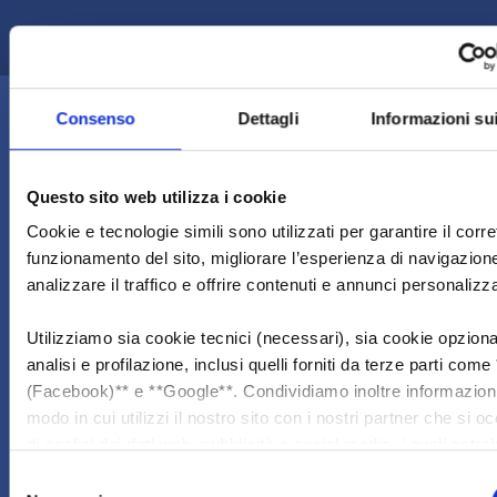
COME FUNZIONA
Consenso
Dettagli
Informazioni su
Questo sito web utilizza i cookie
Cookie e tecnologie simili sono utilizzati per garantire il corre
funzionamento del sito, migliorare l’esperienza di navigazion
analizzare il traffico e offrire contenuti e annunci personalizza
Utilizziamo sia cookie tecnici (necessari), sia cookie opzional
analisi e profilazione, inclusi quelli forniti da terze parti com
(Facebook)** e **Google**. Condividiamo inoltre informazioni
modo in cui utilizzi il nostro sito con i nostri partner che si 
di analisi dei dati web, pubblicità e social media, i quali potr
combinarle con altre informazioni che hai fornito loro o che 
Selezione